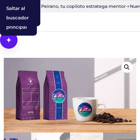
oce a Edu AI Peirano, tu copiloto estratega mentor
Nuevo ca
Saltar al
Saltar a la
Saltar al
contenido
navegación
buscador
principal
Abrir Cosmos, el asistente con IA