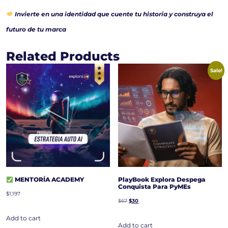
Invierte en una identidad que cuente tu historia y construya el
futuro de tu marca
Related Products
Sale!
MENTORÍA ACADEMY
PlayBook Explora Despega
Conquista Para PyMEs
$
1,197
$
67
$
30
Add to cart
Add to cart