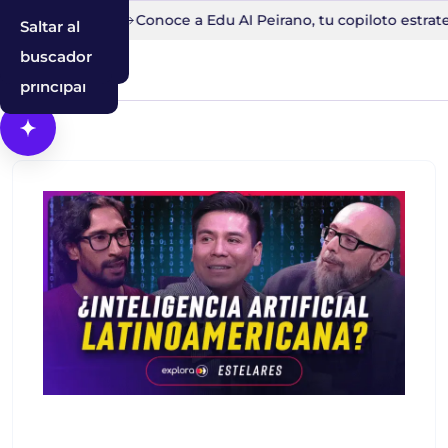
o en 30 minutos
Conoce a Edu AI Peirano, tu copiloto estrate
Saltar al
Saltar a la
Saltar al
contenido
navegación
buscador
principal
Abrir Cosmos, el asistente con IA