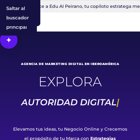
inutos
Conoce a Edu AI Peirano, tu copiloto estratega mentor
Saltar al
Saltar a la
Saltar al
contenido
navegación
buscador
principal
Abrir Cosmos, el asistente con IA
AGENCIA DE MARKETING DIGITAL EN IBEROAMÉRICA
EXPLORA
CRECIM
Elevamos tus ideas, tu Negocio Online y Crecemos
el propósito de tu Marca con
Estrategias