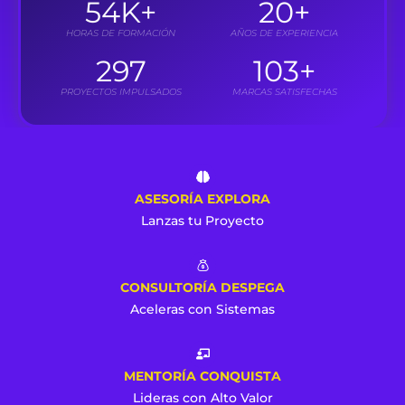
54
K+
20
+
HORAS DE FORMACIÓN
AÑOS DE EXPERIENCIA
297
103
+
PROYECTOS IMPULSADOS
MARCAS SATISFECHAS
ASESORÍA EXPLORA
Lanzas tu Proyecto
CONSULTORÍA DESPEGA
Aceleras con Sistemas
MENTORÍA CONQUISTA
Lideras con Alto Valor