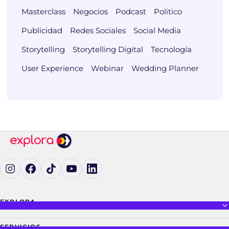
Masterclass
Negocios
Podcast
Politico
Publicidad
Redes Sociales
Social Media
Storytelling
Storytelling Digital
Tecnología
User Experience
Webinar
Wedding Planner
Ig (se abre en una pestaña nueva)
Fb (se abre en una pestaña nueva)
tK (se abre en una pestaña nueva)
yT (se abre en una pestaña nueva)
in (se abre en una pestaña nueva)
EXPLORA
SERVICIOS