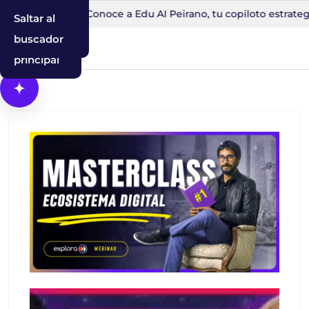
 30 minutos
Conoce a Edu AI Peirano, tu copiloto estratega m
Saltar al
Saltar a la
Saltar al
contenido
navegación
buscador
principal
Abrir Cosmos, el asistente con IA