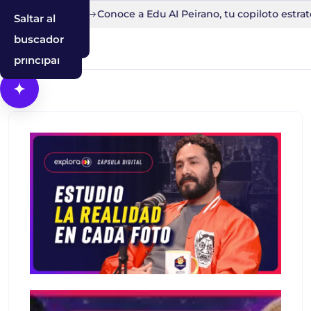
to en 30 minutos
Conoce a Edu AI Peirano, tu copiloto estrat
Saltar al
Saltar a la
Saltar al
contenido
navegación
buscador
principal
Abrir Cosmos, el asistente con IA