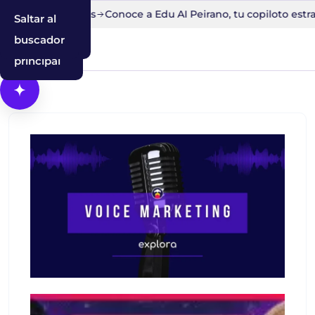
ito en 30 minutos
Conoce a Edu AI Peirano, tu copiloto estra
Saltar al
Saltar a la
Saltar al
contenido
navegación
buscador
principal
Abrir Cosmos, el asistente con IA