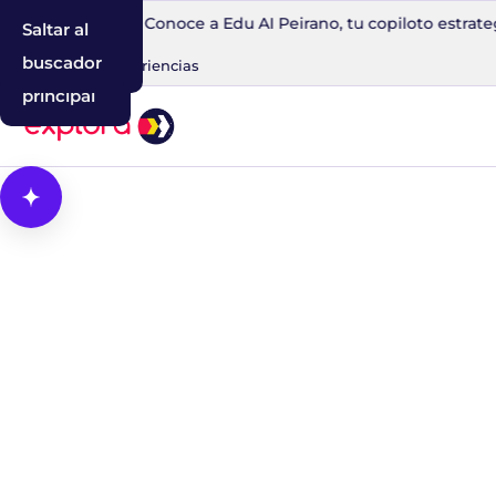
30 minutos
Conoce a Edu AI Peirano, tu copiloto estratega me
Saltar al
Saltar a la
Saltar al
contenido
navegación
buscador
Blog
IA
Experiencias
principal
Abrir Cosmos, el asistente con IA