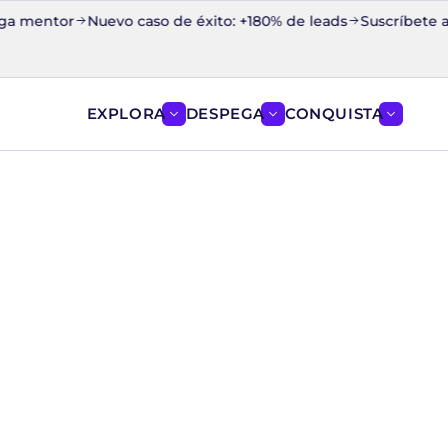
ntor
Nuevo caso de éxito: +180% de leads
Suscríbete a la Cáp
EXPLORA
DESPEGA
CONQUISTA
Mostrar el menú de EXPLORA
Mostrar el menú de D
Mostrar