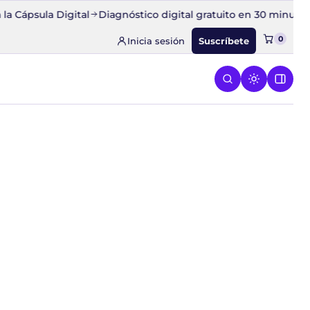
sula Digital
Diagnóstico digital gratuito en 30 minutos
Cono
0
Inicia sesión
Suscríbete
ESPEGA
 el menú de CONQUISTA