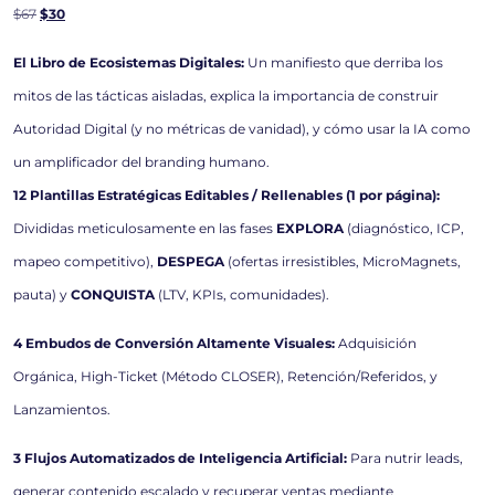
$
67
$
30
El Libro de Ecosistemas Digitales:
Un manifiesto que derriba los
mitos de las tácticas aisladas, explica la importancia de construir
Autoridad Digital (y no métricas de vanidad), y cómo usar la IA como
un amplificador del branding humano.
12 Plantillas Estratégicas Editables / Rellenables (1 por página):
Divididas meticulosamente en las fases
EXPLORA
(diagnóstico, ICP,
mapeo competitivo),
DESPEGA
(ofertas irresistibles, MicroMagnets,
pauta) y
CONQUISTA
(LTV, KPIs, comunidades).
4 Embudos de Conversión Altamente Visuales:
Adquisición
Orgánica, High-Ticket (Método CLOSER), Retención/Referidos, y
Lanzamientos.
3 Flujos Automatizados de Inteligencia Artificial:
Para nutrir leads,
generar contenido escalado y recuperar ventas mediante