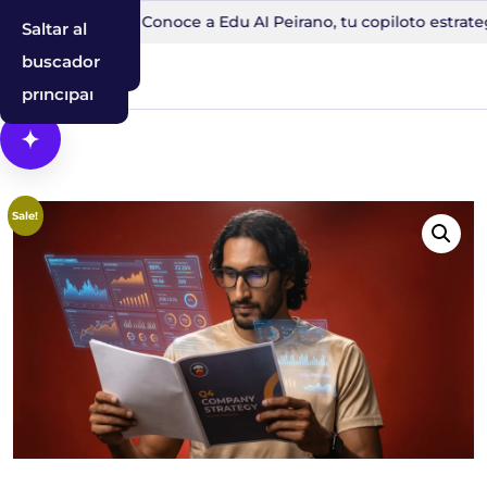
o en 30 minutos
Conoce a Edu AI Peirano, tu copiloto estrate
Saltar al
Saltar a la
Saltar al
contenido
navegación
buscador
principal
Abrir Cosmos, el asistente con IA
Sale!