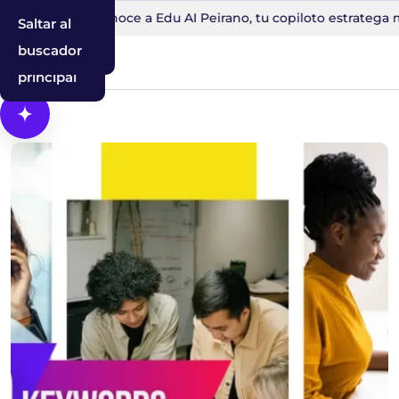
0 minutos
Conoce a Edu AI Peirano, tu copiloto estratega men
Saltar al
Saltar a la
Saltar al
contenido
navegación
buscador
principal
Abrir Cosmos, el asistente con IA