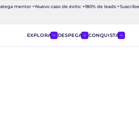
tega mentor
Nuevo caso de éxito: +180% de leads
Suscríbete a
EXPLORA
DESPEGA
CONQUISTA
Mostrar el menú de EXPLORA
Mostrar el menú de D
Mostrar