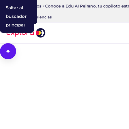
ito en 30 minutos
Conoce a Edu AI Peirano, tu copiloto estra
Saltar al
Saltar a la
Saltar al
contenido
navegación
buscador
Blog
IA
Experiencias
principal
Abrir Cosmos, el asistente con IA