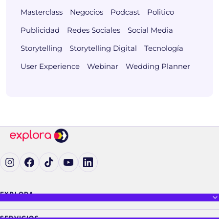
Masterclass
Negocios
Podcast
Politico
Publicidad
Redes Sociales
Social Media
Storytelling
Storytelling Digital
Tecnología
User Experience
Webinar
Wedding Planner
Ig (se abre en una pestaña nueva)
Fb (se abre en una pestaña nueva)
tK (se abre en una pestaña nueva)
yT (se abre en una pestaña nueva)
in (se abre en una pestaña nueva)
EXPLORA
SERVICIOS