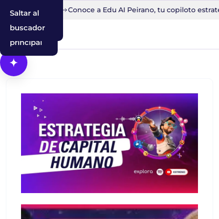
to en 30 minutos
Conoce a Edu AI Peirano, tu copiloto estrat
Saltar al
Saltar a la
Saltar al
contenido
navegación
buscador
principal
Abrir Cosmos, el asistente con IA