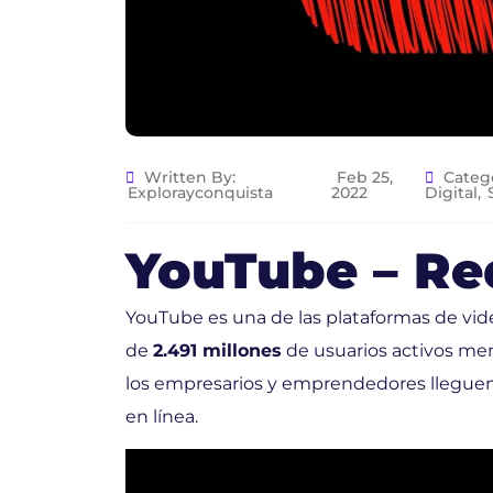
Written By:
Feb 25,
Catego
Explorayconquista
2022
Digital
,
YouTube – Re
YouTube es una de las plataformas de vi
de
2.491 millones
de usuarios activos me
los empresarios y emprendedores lleguen 
en línea.