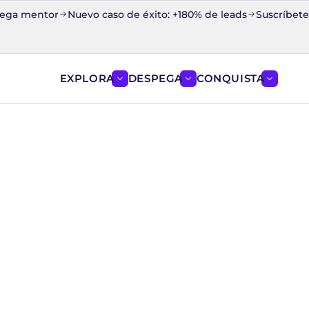
ga mentor
Nuevo caso de éxito: +180% de leads
Suscríbete a l
EXPLORA
DESPEGA
CONQUISTA
Mostrar el menú de EXPLORA
Mostrar el menú de D
Mostrar