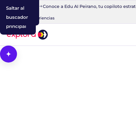
o en 30 minutos
Conoce a Edu AI Peirano, tu copiloto estrate
Saltar al
Saltar a la
Saltar al
contenido
navegación
buscador
Blog
IA
Experiencias
principal
Abrir Cosmos, el asistente con IA