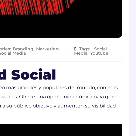
ries:
Branding
,
Marketing
Tags:
,
Social
Social Media
Media
,
Youtube
d Social
deo más grandes y populares del mundo, con más
nsuales. Ofrece una oportunidad única para que
a su público objetivo y aumenten su visibilidad