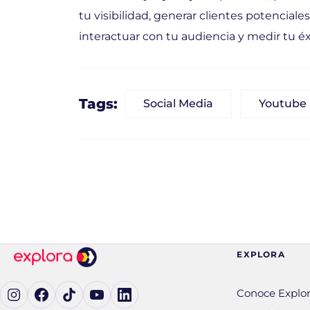
tu visibilidad, generar clientes potencial
interactuar con tu audiencia y medir tu 
Tags:
Social Media
Youtube
EXPLORA
Ig (se abre en una pestaña nueva)
Fb (se abre en una pestaña nueva)
tK (se abre en una pestaña nueva)
yT (se abre en una pestaña nueva)
in (se abre en una pestaña nueva)
Conoce Explo