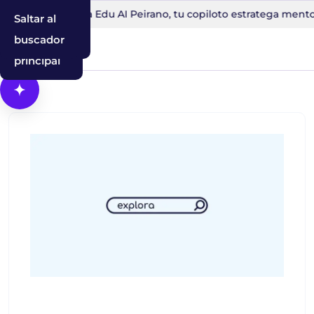
nutos
Conoce a Edu AI Peirano, tu copiloto estratega mentor
Saltar al
Saltar a la
Saltar al
contenido
navegación
buscador
principal
Abrir Cosmos, el asistente con IA