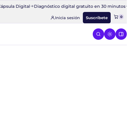
ula Digital
Diagnóstico digital gratuito en 30 minutos
Conoc
0
Inicia sesión
Suscríbete
ESPEGA
 el menú de CONQUISTA