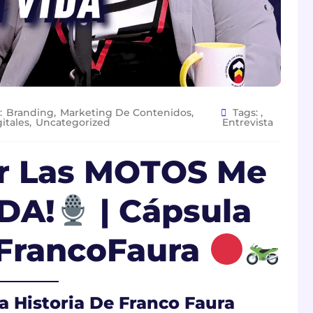
:
Branding
,
Marketing De Contenidos
,
Tags:
,
itales
,
Uncategorized
Entrevista
r Las MOTOS Me
DA!
| Cápsula
@FrancoFaura
a Historia De Franco Faura