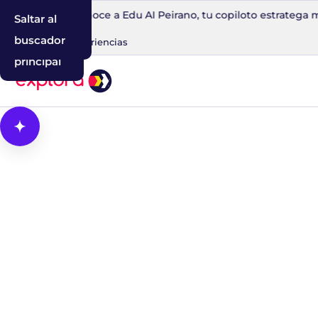
0 minutos
Conoce a Edu AI Peirano, tu copiloto estratega men
Saltar al
Saltar a la
Saltar al
contenido
navegación
buscador
Blog
IA
Experiencias
principal
Abrir Cosmos, el asistente con IA