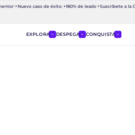
tor
Nuevo caso de éxito: +180% de leads
Suscríbete a la Cáps
EXPLORA
DESPEGA
CONQUISTA
Mostrar el menú de EXPLORA
Mostrar el menú de D
Mostrar