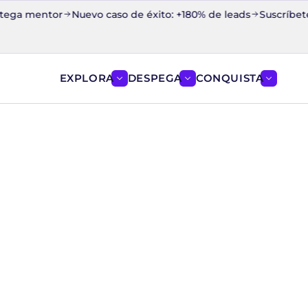
ga mentor
Nuevo caso de éxito: +180% de leads
Suscríbete a l
EXPLORA
DESPEGA
CONQUISTA
Mostrar el menú de EXPLORA
Mostrar el menú de D
Mostrar