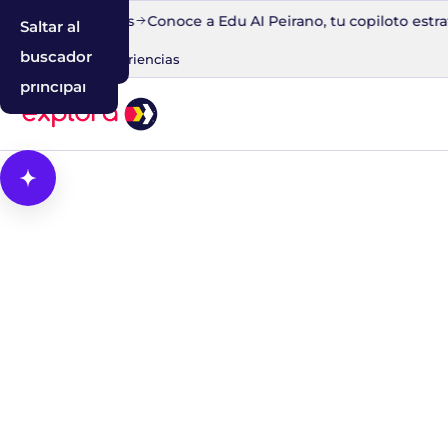
o en 30 minutos
Conoce a Edu AI Peirano, tu copiloto estrate
Saltar al
Saltar a la
Saltar al
contenido
navegación
buscador
Blog
IA
Experiencias
principal
Abrir Cosmos, el asistente con IA