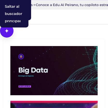
ito en 30 minutos
Conoce a Edu AI Peirano, tu copiloto estra
Saltar al
Saltar a la
Saltar al
contenido
navegación
buscador
principal
Abrir Cosmos, el asistente con IA