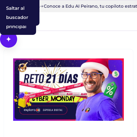
to en 30 minutos
Conoce a Edu AI Peirano, tu copiloto estrat
Saltar al
Saltar a la
Saltar al
contenido
navegación
buscador
principal
Abrir Cosmos, el asistente con IA