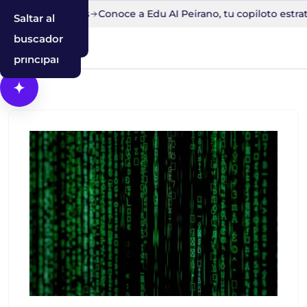
to en 30 minutos
Conoce a Edu AI Peirano, tu copiloto estrat
Saltar al
Saltar a la
Saltar al
contenido
navegación
buscador
principal
Abrir Cosmos, el asistente con IA