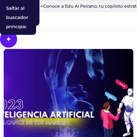
to en 30 minutos
Conoce a Edu AI Peirano, tu copiloto estrat
Saltar al
Saltar a la
Saltar al
contenido
navegación
buscador
principal
Abrir Cosmos, el asistente con IA