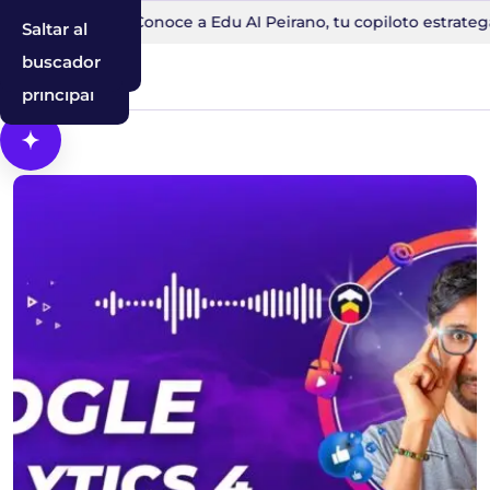
en 30 minutos
Conoce a Edu AI Peirano, tu copiloto estratega
Saltar al
Saltar a la
Saltar al
contenido
navegación
buscador
principal
Abrir Cosmos, el asistente con IA