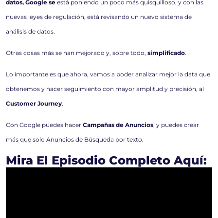
datos, Google se
está poniendo un poco más quisquilloso, y con las
nuevas leyes de regulación, está revisando un nuevo sistema de
análisis de datos.
Otras cosas más se han mejorado y, sobre todo,
simplificado
.
Lo importante es que ahora, vamos a poder analizar mejor la data que
obtenemos y hacer seguimiento con mayor amplitud y precisión, al
Customer Journey
.
Con Google puedes hacer
Campañas de Anuncios
, y puedes crear
más que solo Anuncios de Búsqueda por texto.
Mira El Episodio Completo Aquí: