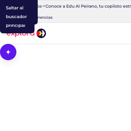
uito en 30 minutos
Conoce a Edu AI Peirano, tu copiloto estr
Saltar al
Saltar a la
Saltar al
contenido
navegación
buscador
Blog
IA
Experiencias
principal
Abrir Cosmos, el asistente con IA