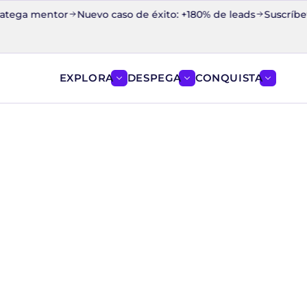
atega mentor
Nuevo caso de éxito: +180% de leads
Suscríbete 
EXPLORA
DESPEGA
CONQUISTA
Mostrar el menú de EXPLORA
Mostrar el menú de D
Mostrar