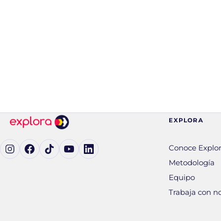
EXPLORA
Ig (se abre en una pestaña nueva)
Fb (se abre en una pestaña nueva)
tK (se abre en una pestaña nueva)
yT (se abre en una pestaña nueva)
in (se abre en una pestaña nueva)
Conoce Explo
Metodología
Equipo
Trabaja con n