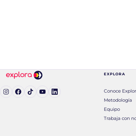
EXPLORA
Ig (se abre en una pestaña nueva)
Fb (se abre en una pestaña nueva)
tK (se abre en una pestaña nueva)
yT (se abre en una pestaña nueva)
in (se abre en una pestaña nueva)
Conoce Explo
Metodología
Equipo
Trabaja con n