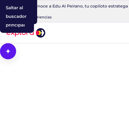
n 30 minutos
Conoce a Edu AI Peirano, tu copiloto estratega 
Saltar al
Saltar a la
Saltar al
contenido
navegación
buscador
Blog
IA
Experiencias
principal
Abrir Cosmos, el asistente con IA