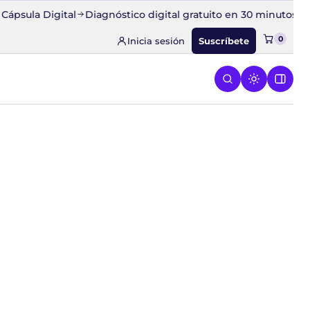
ápsula Digital
Diagnóstico digital gratuito en 30 minutos
Co
0
Inicia sesión
Suscríbete
ESPEGA
 el menú de CONQUISTA