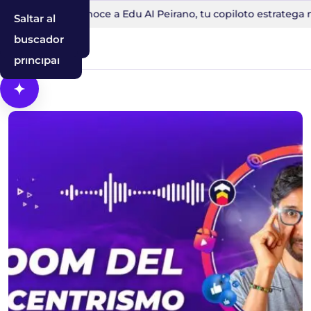
30 minutos
Conoce a Edu AI Peirano, tu copiloto estratega me
Saltar al
Saltar a la
Saltar al
contenido
navegación
buscador
principal
Abrir Cosmos, el asistente con IA